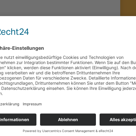
egen. Ein kabarettistischer Eiertanz!
, Jana Schrietter und Michael Postweiler