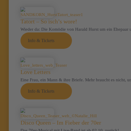
Tatort – So isch’s wore!
Wieder da: Die Komödie von Harald Hurst um ein Ehepaar u
Info & Tickets
Love Letters
Eine Frau, ein Mann & ihre Briefe. Mehr braucht es nicht, u
Info & Tickets
Disco Queen – Im Fieber der 70er
Das 70er-Musical mit Live-Band ist ab 02.10. zurück!