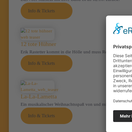
Info & Tickets
12 tote Hühner
Erik Rastetter kommt in die Hölle und muss Rechenschaft abl
Info & Tickets
La-La-Lametta
Ein musikalischer Weihnachtsspaß von und mit Silvie Fazlija
Info & Tickets