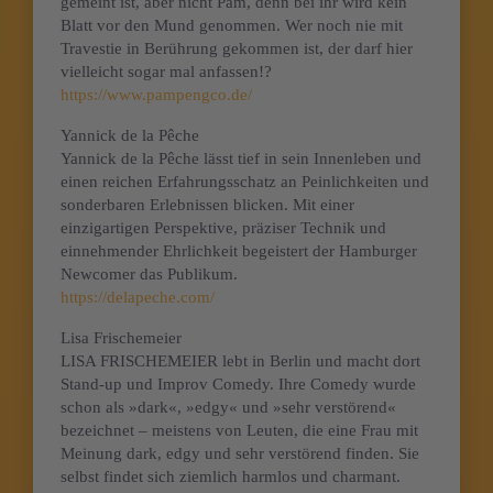
gemeint ist, aber nicht Pam, denn bei ihr wird kein
Blatt vor den Mund genommen. Wer noch nie mit
Travestie in Berührung gekommen ist, der darf hier
vielleicht sogar mal anfassen!?
https://www.pampengco.de/
Yannick de la Pêche
Yannick de la Pêche lässt tief in sein Innenleben und
einen reichen Erfahrungsschatz an Peinlichkeiten und
sonderbaren Erlebnissen blicken. Mit einer
einzigartigen Perspektive, präziser Technik und
einnehmender Ehrlichkeit begeistert der Hamburger
Newcomer das Publikum.
https://delapeche.com/
Lisa Frischemeier
LISA FRISCHEMEIER lebt in Berlin und macht dort
Stand-up und Improv Comedy. Ihre Comedy wurde
schon als »dark«, »edgy« und »sehr verstörend«
bezeichnet – meistens von Leuten, die eine Frau mit
Meinung dark, edgy und sehr verstörend finden. Sie
selbst findet sich ziemlich harmlos und charmant.